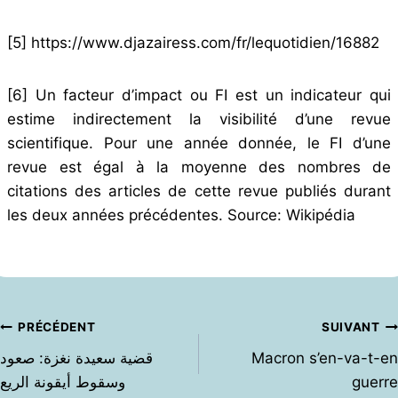
[5]
https://www.djazairess.com/fr/lequotidien/16882
[6]
Un facteur d’impact ou FI est un indicateur qui
estime indirectement la visibilité d’une revue
scientifique. Pour une année donnée, le FI d’une
revue est égal à la moyenne des nombres de
citations des articles de cette revue publiés durant
les deux années précédentes. Source: Wikipédia
Navigation
PRÉCÉDENT
SUIVANT
de
قضية سعيدة نغزة: صعود
Macron s’en-va-t-en
l’article
وسقوط أيقونة الريع
guerre