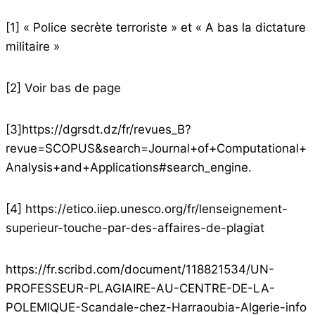
[1]
« Police secrète terroriste » et « A bas la dictature
militaire »
[2]
Voir bas de page
[3]
https://dgrsdt.dz/fr/revues_B?
revue=SCOPUS&search=Journal+of+Computational+
Analysis+and+Applications#search_engine.
[4]
https://etico.iiep.unesco.org/fr/lenseignement-
superieur-touche-par-des-affaires-de-plagiat
https://fr.scribd.com/document/118821534/UN-
PROFESSEUR-PLAGIAIRE-AU-CENTRE-DE-LA-
POLEMIQUE-Scandale-chez-Harraoubia-Algerie-info