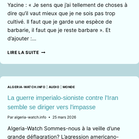
Yacine : « Je sens que j’ai tellement de choses à
dire qu’il vaut mieux que je ne sois pas trop
cultivé. Il faut que je garde une espèce de
barbarie, il faut que je reste barbare ». Et
d’ajouter :…
LA
LIRE LA SUITE
GRANDE
MÉTHODE :
UN
OBJET
LITTÉRAIRE
ALGERIA-WATCH.INFO
|
AUDIO
|
MONDE
SINGULIER
EN
La guerre imperialo-sioniste contre l’Iran
QUÊTE
semble se diriger vers l’impasse
D’UN
HÉRITAGE
Par
algeria-watch.info
25 mars 2026
INVISIBLE
Algeria-Watch Sommes-nous à la veille d’une
grande déflagration? L’agression americano-