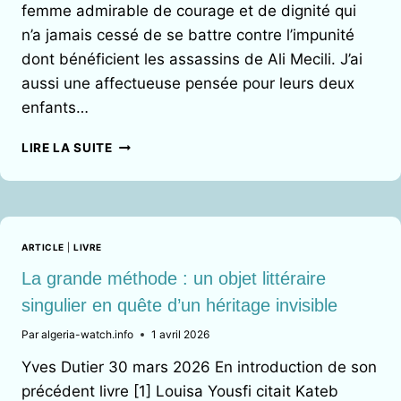
femme admirable de courage et de dignité qui
n’a jamais cessé de se battre contre l’impunité
dont bénéficient les assassins de Ali Mecili. J’ai
aussi une affectueuse pensée pour leurs deux
enfants…
L’ASSASSINAT
LIRE LA SUITE
D’ALI
MECILI:
UN
CRIME
DES
ARTICLE
|
LIVRE
SERVICES
ALGÉRIENS
La grande méthode : un objet littéraire
COUVERT
singulier en quête d’un héritage invisible
PAR
L’ÉTAT
Par
algeria-watch.info
1 avril 2026
FRANÇAIS
Yves Dutier 30 mars 2026 En introduction de son
précédent livre [1] Louisa Yousfi citait Kateb