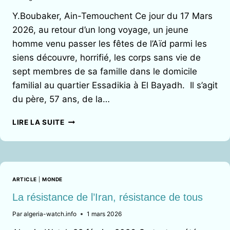
Y.Boubaker, Ain-Temouchent Ce jour du 17 Mars
2026, au retour d’un long voyage, un jeune
homme venu passer les fêtes de l’Aïd parmi les
siens découvre, horrifié, les corps sans vie de
sept membres de sa famille dans le domicile
familial au quartier Essadikia à El Bayadh. Il s’agit
du père, 57 ans, de la…
CHRONIQUES
LIRE LA SUITE
DES
ANNÉES
HOGRA
/
VICTIMES
ARTICLE
|
MONDE
DU
MONOXYDE
La résistance de l’Iran, résistance de tous
DE
Par
algeria-watch.info
1 mars 2026
CARBONE
: