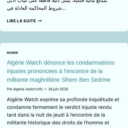
بمبالغ مالية فلكية، يُمثّل دليلاً قاطعاً على غياب أدنى
شروط المحاكمة العادلة في…
ألجيريا
LIRE LA SUITE
ووتش
تستنكر
الأحكام
الجائرة
بحق
MONDE
المناضلة
المغاربية
Algérie Watch dénonce les condamnations
سهام
injustes prononcées à l’encontre de la
بن
militante maghrébine Sihem Ben Sedrine
سدرين
Par
algeria-watch.info
26 juin 2026
Algérie Watch exprime sa profonde inquiétude et
condamne fermement le verdict injuste rendu
tard dans la nuit de jeudi à l’encontre de la
militante historique des droits de l’homme et