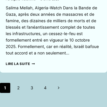
Salima Mellah, Algeria-Watch Dans la Bande de
Gaza, après deux années de massacres et de
famine, des dizaines de milliers de morts et de
blessés et l’anéantissement complet de toutes
les infrastructures, un cessez-le-feu est
formellement entré en vigueur le 10 octobre
2025. Formellement, car en réalité, Israël bafoue
tout accord et a non seulement…
PALESTINE :
LIRE LA SUITE
RENFORCER
LA
PRESSION
POPULAIRE
Navigation
Page
1
2
3
4
de
suivante
page