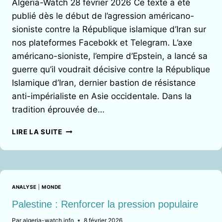
Algeria-Watch 28 février 2026 Ce texte a été
QUI
publié dès le début de l’agression américano-
SONT
sioniste contre la République islamique d’Iran sur
LES
VÉRITABLES
nos plateformes Facebokk et Telegram. L’axe
COUPABLES
américano-sioniste, l’empire d’Epstein, a lancé sa
?
guerre qu’il voudrait décisive contre la République
Islamique d’Iran, dernier bastion de résistance
anti-impérialiste en Asie occidentale. Dans la
tradition éprouvée de…
LA
LIRE LA SUITE
RÉSISTANCE
DE
L’IRAN,
RÉSISTANCE
DE
ANALYSE
|
MONDE
TOUS
Palestine : Renforcer la pression populaire
Par
algeria-watch.info
8 février 2026