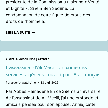
présidente de la Commission tunisienne « Vérité
et Dignité », Sihem Ben Sedrine. La
condamnation de cette figure de proue des
droits de l’homme à…
ALGÉRIE
LIRE LA SUITE
WATCH
DÉNONCE
LES
CONDAMNATIONS
INJUSTES
ALGERIA-WATCH.INFO
|
ARTICLE
PRONONCÉES
À
L’assassinat d’Ali Mecili: Un crime des
L’ENCONTRE
services algériens couvert par l’État français
DE
LA
Par
algeria-watch.info
13 avril 2026
MILITANTE
Par Abbes Hamadene En ce 39ème anniversaire
MAGHRÉBINE
SIHEM
de l’assassinat de Ali Mecili, j’ai une profonde et
BEN
amicale pensée pour son épouse, Annie, cette
SEDRINE