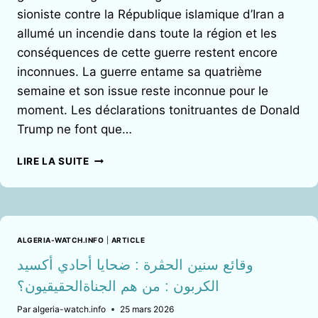
sioniste contre la République islamique d’Iran a
allumé un incendie dans toute la région et les
conséquences de cette guerre restent encore
inconnues. La guerre entame sa quatrième
semaine et son issue reste inconnue pour le
moment. Les déclarations tonitruantes de Donald
Trump ne font que…
LA
LIRE LA SUITE
GUERRE
IMPERIALO-
SIONISTE
CONTRE
L’IRAN
ALGERIA-WATCH.INFO
|
ARTICLE
SEMBLE
SE
وقائع سنين الحڤرة : ضحايا أحادي أكسيد
DIRIGER
الكربون : من هم الجناةالحقيقيون؟
VERS
L’IMPASSE
Par
algeria-watch.info
25 mars 2026