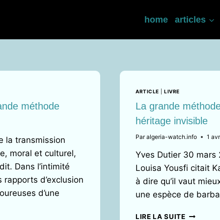
home
articles
ARTICLE
|
LIVRE
rande méthode
La grande méthode :
héritage invisible
Par
algeria-watch.info
1 av
e la transmission
, moral et culturel,
Yves Dutier 30 mars 2
it. Dans l’intimité
Louisa Yousfi citait 
s rapports d’exclusion
à dire qu’il vaut mieu
uloureuses d’une
une espèce de barbarie
LA
LIRE LA SUITE