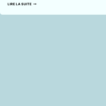
DISCUSSION
LIRE LA SUITE
AVEC
LOUISA
YOUSFI
AUTOUR
DE
LA
GRANDE
MÉTHODE