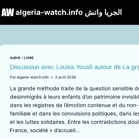
Aller
algeria-watch.info الجریا واتش
au
contenu
AUDIO
|
LIVRE
Discussion avec Louisa Yousfi autour de La g
Par
algeria-watch.info
3 avril 2026
La grande méthode traite de la question sensible d
desimmigrés à leurs enfants d’un patrimoine invisible
dans les registres de l’émotion contenue et du non-d
familiale et dans les convulsions politiques, dans le
et les luttes solidaires. Entre les contradictions do
France, société « d’accueil…