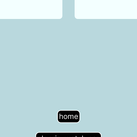
GRANDE
MÉTHODE
UN
OBJET
LITTÉRAI
SINGULIE
EN
QUÊTE
D’UN
HÉRITAG
INVISIBL
home