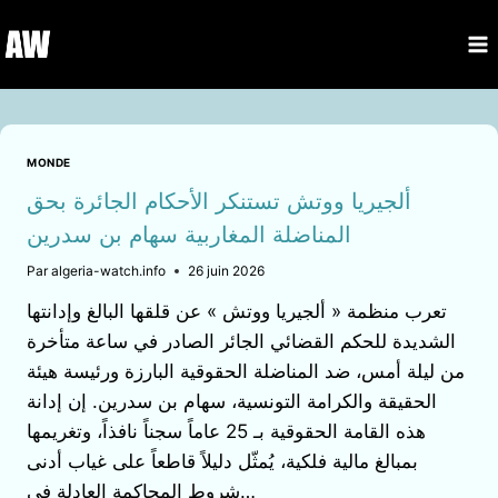
Aller
au
contenu
MONDE
ألجيريا ووتش تستنكر الأحكام الجائرة بحق
المناضلة المغاربية سهام بن سدرين
Par
algeria-watch.info
26 juin 2026
تعرب منظمة « ألجيريا ووتش » عن قلقها البالغ وإدانتها
الشديدة للحكم القضائي الجائر الصادر في ساعة متأخرة
من ليلة أمس، ضد المناضلة الحقوقية البارزة ورئيسة هيئة
الحقيقة والكرامة التونسية، سهام بن سدرين. إن إدانة
هذه القامة الحقوقية بـ 25 عاماً سجناً نافذاً، وتغريمها
بمبالغ مالية فلكية، يُمثّل دليلاً قاطعاً على غياب أدنى
شروط المحاكمة العادلة في…