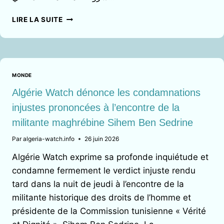
ألجيريا
LIRE LA SUITE
ووتش
تستنكر
الأحكام
الجائرة
بحق
MONDE
المناضلة
المغاربية
Algérie Watch dénonce les condamnations
سهام
injustes prononcées à l’encontre de la
بن
militante maghrébine Sihem Ben Sedrine
سدرين
Par
algeria-watch.info
26 juin 2026
Algérie Watch exprime sa profonde inquiétude et
condamne fermement le verdict injuste rendu
tard dans la nuit de jeudi à l’encontre de la
militante historique des droits de l’homme et
présidente de la Commission tunisienne « Vérité