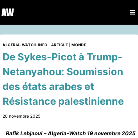
Aller
au
contenu
ALGERIA-WATCH.INFO
|
ARTICLE
|
MONDE
De Sykes-Picot à Trump-
Netanyahou: Soumission
des états arabes et
Résistance palestinienne
20 novembre 2025
Rafik Lebjaoui – Algeria-Watch 19 novembre 2025