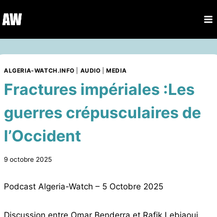
Aller
au
contenu
ALGERIA-WATCH.INFO
|
AUDIO
|
MEDIA
Fractures impériales :Les
guerres crépusculaires de
l’Occident
9 octobre 2025
Podcast Algeria-Watch – 5 Octobre 2025
Discussion entre Omar Benderra et Rafik Lebjaoui