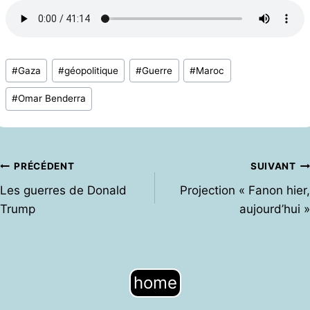
Étiquettes
#
Gaza
#
géopolitique
#
Guerre
#
Maroc
de
#
Omar Benderra
la
publication :
Navigation
PRÉCÉDENT
SUIVANT
de
Les guerres de Donald
Projection « Fanon hier,
l’article
Trump
aujourd’hui »
home