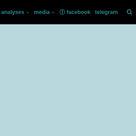
analyses
media
ⓕ facebook
telegram