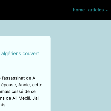
home
articles
s algériens couvert
’assassinat de Ali
n épouse, Annie, cette
jamais cessé de se
s de Ali Mecili. J’ai
ants…