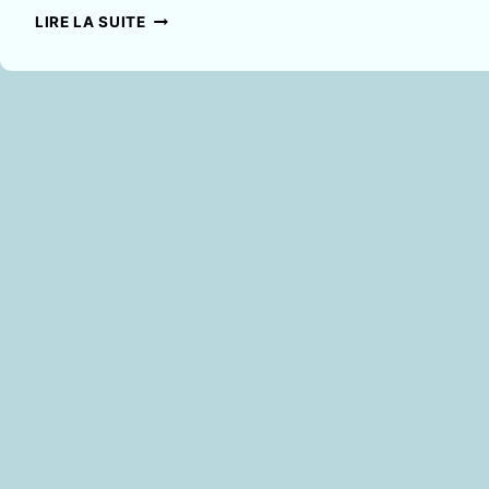
L’ASSASSINAT
LIRE LA SUITE
D’ALI
MECILI:
UN
CRIME
DES
SERVICES
ALGÉRIENS
COUVERT
PAR
L’ÉTAT
FRANÇAIS