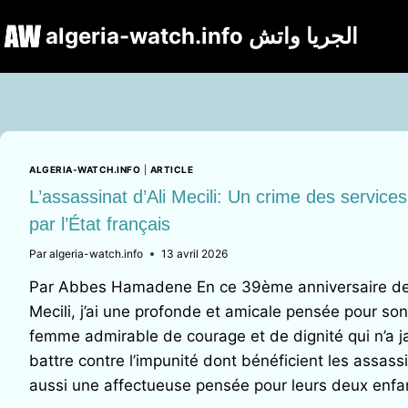
Aller
algeria-watch.info الجریا واتش
au
contenu
ALGERIA-WATCH.INFO
|
ARTICLE
L’assassinat d’Ali Mecili: Un crime des service
par l’État français
Par
algeria-watch.info
13 avril 2026
Par Abbes Hamadene En ce 39ème anniversaire de l
Mecili, j’ai une profonde et amicale pensée pour so
femme admirable de courage et de dignité qui n’a 
battre contre l’impunité dont bénéficient les assassin
aussi une affectueuse pensée pour leurs deux enf