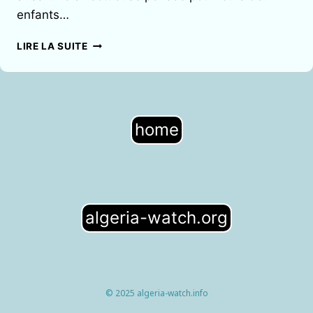
enfants…
L’ASSASSINAT
LIRE LA SUITE
D’ALI
MECILI:
UN
CRIME
DES
home
SERVICES
ALGÉRIENS
COUVERT
PAR
L’ÉTAT
FRANÇAIS
algeria-watch.org
© 2025 algeria-watch.info