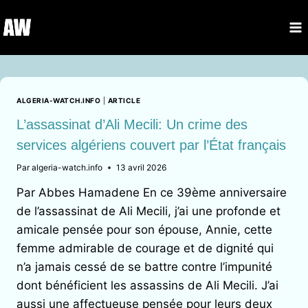
Aller
au
contenu
ALGERIA-WATCH.INFO
|
ARTICLE
L’assassinat d’Ali Mecili: Un crime des
services algériens couvert par l’État français
Par
algeria-watch.info
13 avril 2026
Par Abbes Hamadene En ce 39ème anniversaire
de l’assassinat de Ali Mecili, j’ai une profonde et
amicale pensée pour son épouse, Annie, cette
femme admirable de courage et de dignité qui
n’a jamais cessé de se battre contre l’impunité
dont bénéficient les assassins de Ali Mecili. J’ai
aussi une affectueuse pensée pour leurs deux