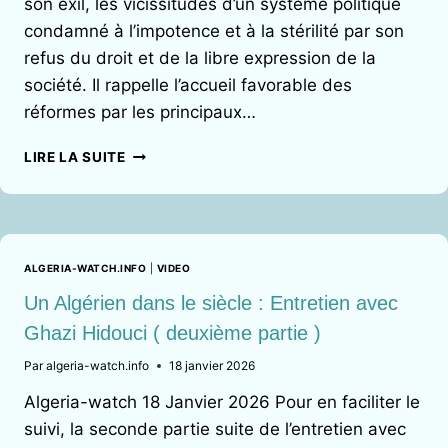
son exil, les vicissitudes d’un système politique
condamné à l’impotence et à la stérilité par son
refus du droit et de la libre expression de la
société. Il rappelle l’accueil favorable des
réformes par les principaux…
UN
LIRE LA SUITE
ALGÉRIEN
DANS
LE
SIÈCLE :
ENTRETIEN
ALGERIA-WATCH.INFO
|
VIDEO
AVEC
GHAZI
Un Algérien dans le siècle : Entretien avec
HIDOUCI
Ghazi Hidouci ( deuxième partie )
(TROISIÈME
PARTIE)
Par
algeria-watch.info
18 janvier 2026
Algeria-watch 18 Janvier 2026 Pour en faciliter le
suivi, la seconde partie suite de l’entretien avec