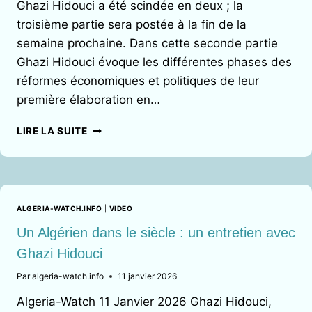
Ghazi Hidouci a été scindée en deux ; la
troisième partie sera postée à la fin de la
semaine prochaine. Dans cette seconde partie
Ghazi Hidouci évoque les différentes phases des
réformes économiques et politiques de leur
première élaboration en…
UN
LIRE LA SUITE
ALGÉRIEN
DANS
LE
SIÈCLE :
ENTRETIEN
ALGERIA-WATCH.INFO
|
VIDEO
AVEC
GHAZI
Un Algérien dans le siècle : un entretien avec
HIDOUCI
Ghazi Hidouci
(
DEUXIÈME
Par
algeria-watch.info
11 janvier 2026
PARTIE
Algeria-Watch 11 Janvier 2026 Ghazi Hidouci,
)