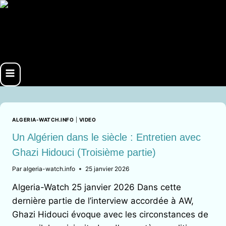
Aller
au
contenu
ALGERIA-WATCH.INFO
|
VIDEO
Un Algérien dans le siècle : Entretien avec
Ghazi Hidouci (Troisième partie)
Par
algeria-watch.info
25 janvier 2026
Algeria-Watch 25 janvier 2026 Dans cette
dernière partie de l’interview accordée à AW,
Ghazi Hidouci évoque avec les circonstances de