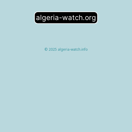
algeria-watch.org
© 2025 algeria-watch.info
home
Ouvrir/fermer
articles
le
monde
Ouvrir/fermer
analyses
menu
le
livres