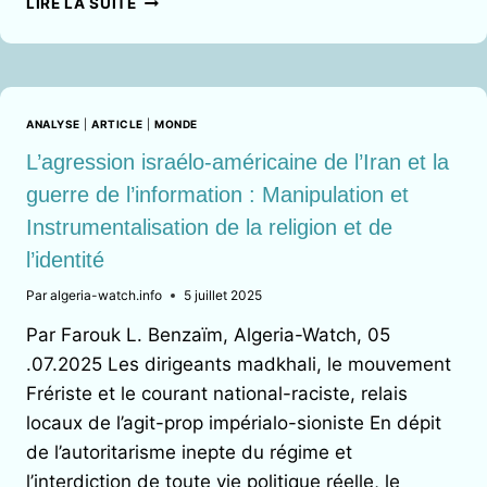
LIRE LA SUITE
الإسرائيلية
الأمريكية
على
ايران
و
ANALYSE
|
ARTICLE
|
MONDE
الحروب
الاعلاميةالتضليل
L’agression israélo-américaine de l’Iran et la
و
guerre de l’information : Manipulation et
التلاعب
Instrumentalisation de la religion et de
بالدين
و
l’identité
الهوية
Par
algeria-watch.info
5 juillet 2025
Par Farouk L. Benzaïm, Algeria-Watch, 05
.07.2025 Les dirigeants madkhali, le mouvement
Frériste et le courant national-raciste, relais
locaux de l’agit-prop impérialo-sioniste En dépit
de l’autoritarisme inepte du régime et
l’interdiction de toute vie politique réelle, le