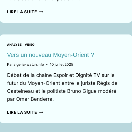
JOSIE
LIRE LA SUITE
FANON
ET
SA
FIDÉLITÉ
À
ANALYSE
|
VIDEO
LA
LIBÉRATION
Vers un nouveau Moyen-Orient ?
PALESTINIENNE
Par
algeria-watch.info
10 juillet 2025
Débat de la chaîne Espoir et Dignité TV sur le
futur du Moyen-Orient entre le juriste Régis de
Castelneau et le politiste Bruno Gigue modéré
par Omar Benderra.
VERS
LIRE LA SUITE
UN
NOUVEAU
MOYEN-