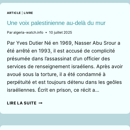
ORIENT
?
ARTICLE
|
LIVRE
Une voix palestinienne au-delà du mur
Par
algeria-watch.info
10 juillet 2025
Par Yves Dutier Né en 1969, Nasser Abu Srour a
été arrêté en 1993, il est accusé de complicité
présumée dans l’assassinat d’un officier des
services de renseignement israéliens. Après avoir
avoué sous la torture, il a été condamné à
perpétuité et est toujours détenu dans les geôles
israéliennes. Écrit en prison, ce récit a…
UNE
LIRE LA SUITE
VOIX
PALESTINIENNE
AU-
DELÀ