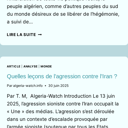
peuple algérien, comme d’autres peuples du sud
du monde désireux de se libérer de l’hégémonie,
a suivi de…
L’AGRESSION
LIRE LA SUITE
ISRAÉLO-
AMÉRICAINE
DE
L’IRAN ET
LA
ARTICLE
|
ANALYSE
|
MONDE
GUERRE
DE
Quelles leçons de l’agression contre l’Iran ?
L’INFORMATION
Par
algeria-watch.info
30 juin 2025
:
MANIPULATION
Par T. M, Algeria-Watch Introduction Le 13 juin
ET
2025, l’agression sioniste contre l’Iran occupait la
INSTRUMENTALISATION
« Une » des médias. L’agression s’est déroulée
DE
LA
dans un contexte d’escalade provoquée par
RELIGION
l’armée sioniste (soutenue par tous les Etats