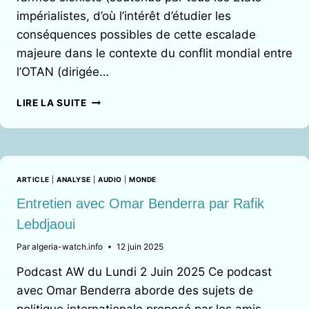
ET
impérialistes, d’où l’intérêt d’étudier les
DE
L’IDENTITÉ
conséquences possibles de cette escalade
majeure dans le contexte du conflit mondial entre
l’OTAN (dirigée…
QUELLES
LIRE LA SUITE
LEÇONS
DE
L’AGRESSION
CONTRE
L’IRAN
ARTICLE
|
ANALYSE
|
AUDIO
|
MONDE
?
Entretien avec Omar Benderra par Rafik
Lebdjaoui
Par
algeria-watch.info
12 juin 2025
Podcast AW du Lundi 2 Juin 2025 Ce podcast
avec Omar Benderra aborde des sujets de