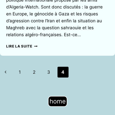
politique internationale proposé par les amis
d’Algeria-Watch. Sont donc discutés : la guerre
en Europe, le génocide à Gaza et les risques
d’agression contre l’Iran et enfin la situation au
Maghreb avec la question sahraouie et les
relations algéro-françaises. Est-ce…
ENTRETIEN
LIRE LA SUITE
AVEC
OMAR
BENDERRA
PAR
Navigation
Page
1
2
3
4
RAFIK
de
LEBDJAOUI
précédente
page
home