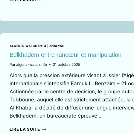
« الماك »
من
لعبة
العصب
في
التسيير
الداخلي
ALGERIA-WATCH.INFO
|
ANALYSE
إلى
Belkhadem entre rancœur et manipulation
ورقة
ابتزاز
Par
algeria-watch.info
21 octobre 2025
دولي ضد
الجزائر
Alors que la pression extérieure visant à isoler l’Alg
internationale s’intensifie Farouk L. Benzaïm – 21 o
Actionnée par le centre de décision, le groupe aut
Tebboune, auquel elle est strictement attachée, la 
Al Khabar a décidé de diffuser une longue intervie
Belkhadem, un bureaucrate éprouvé…
BELKHADEM
LIRE LA SUITE