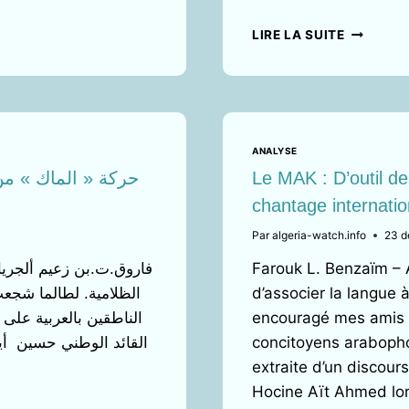
L’ÉTAT
NATIONA
LE
LIRE LA SUITE
SCRUTIN
LÉGISLAT
EN
ALGÉRIE
LE
2
ANALYSE
JUILLET
حركة « الماك » من
Le MAK : D’outil de
:
chantage internation
DE
LA
Par
algeria-watch.info
23 d
RÉPARTI
DES
Farouk L. Benzaïm –
«
الظلامية. لطالما شجع
d’associer la langue à
QUOTAS
الناطقين بالعربية على
encouragé mes amis p
»
À
القائد الوطني حسين أ
concitoyens arabopho
LA
extraite d’un discour
DÉTERMI
Hocine Aït Ahmed lo
PRÉALAB