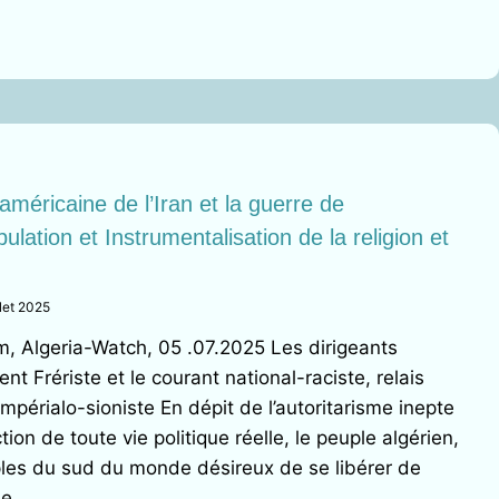
IVE
américaine de l’Iran et la guerre de
S
pulation et Instrumentalisation de la religion et
ENT
GE
llet 2025
TIONAL
m, Algeria-Watch, 05 .07.2025 Les dirigeants
t Frériste et le courant national-raciste, relais
impérialo-sioniste En dépit de l’autoritarisme inepte
ction de toute vie politique réelle, le peuple algérien,
es du sud du monde désireux de se libérer de
 de…