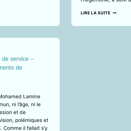
L’AGRESS
LIRE LA SUITE
ISRAÉLO-
AMÉRICA
DE
L’IRAN ET
LA
GUERRE
DE
 de service –
L’INFOR
uments de
:
MANIPUL
ET
INSTRUM
DE
5 Mohamed Lamine
LA
RELIGION
un, ni l’âge, ni le
ET
ssion et de
DE
vision, polémiques et
L’IDENTIT
. Comme il fallait s’y