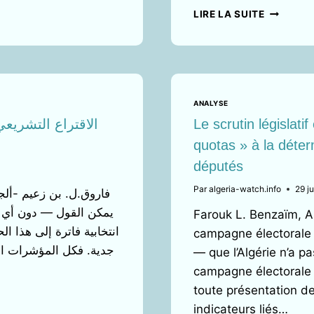
80
LIRE LA SUITE
%
DES
ALGÉRIE
SONT
EN
TOTALE
ANALYSE
RUPTURE
Le scrutin législatif
AVEC
quotas » à la déter
LE
SYSTÈME
députés
:
UN
Par
algeria-watch.info
29 j
فاروق.ل. بن زعيم -ألجي،
PARLEME
Farouk L. Benzaïm, Al
ILLÉGITI
انتخابية فاترة إلى هذا 
NE
campagne électorale 
PEUT
— que l’Algérie n’a 
GARANTI
campagne électorale 
LA
toute présentation de
CONTINU
DE
indicateurs liés…