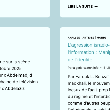
DE
LE
LIRE LA SUITE
LA
MAK
LISTE
:
NOMINAT
D’OUTIL
DES
DES
DÉPUTÉS
LUTTES
DE
ANALYSE
|
ARTICLE
|
MONDE
POUVOIR
L’agression israélo-
INTERNE
l’information : Mani
À
INSTRUM
de l’identité
érie sur la scène
DE
CHANTA
Par
algeria-watch.info
5 jui
ctobre 2025
INTERNA
our d’Abdelmadjid
Par Farouk L. Benzaï
CONTRE
chaine de télévision
L’ALGÉRIE
madkhali, le mouvemen
w d’Abdelaziz
locaux de l’agit-prop 
du régime et l’interdi
comme d’autres peupl
l’hégémonie, a suivi