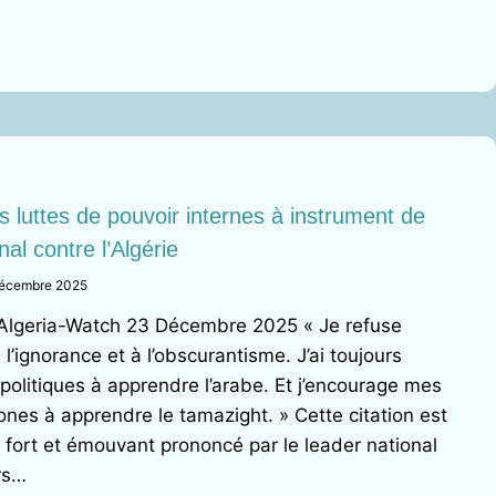
L
IF
s luttes de pouvoir internes à instrument de
al contre l’Algérie
écembre 2025
TION
 Algeria-Watch 23 Décembre 2025 « Je refuse
 l’ignorance et à l’obscurantisme. J’ai toujours
olitiques à apprendre l’arabe. Et j’encourage mes
nes à apprendre le tamazight. » Cette citation est
s fort et émouvant prononcé par le leader national
NATION
rs…
LE